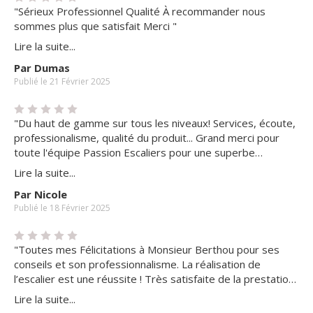
"Sérieux Professionnel Qualité À recommander nous
sommes plus que satisfait Merci "
Lire la suite...
Par Dumas
Publié le 21 Février 2025
"Du haut de gamme sur tous les niveaux! Services, écoute,
professionalisme, qualité du produit... Grand merci pour
toute l'équipe Passion Escaliers pour une superbe
réalisation de notre projet!"
Lire la suite...
Par Nicole
Publié le 18 Février 2025
"Toutes mes Félicitations à Monsieur Berthou pour ses
conseils et son professionnalisme. La réalisation de
l’escalier est une réussite ! Très satisfaite de la prestation
effectuée par toute l’équipe professionnelle et
Lire la suite...
sympathique "