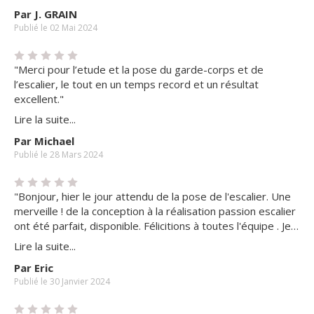
fonction du modèle choisi. Les deux RDV chantier, avant le
Par J. GRAIN
début des travaux et pendant, ont d'emblée montré le
Publié le 02 Mai 2024
professionnalisme et le sérieux de l'entreprise. J'ai
également hautement apprécié l'excellente compétence
des poseurs et le soin permanent apporté à une mise en
"Merci pour l’etude et la pose du garde-corps et de
oeuvre pourtant de très grande complexité, en sus de leur
l’escalier, le tout en un temps record et un résultat
ponctualité et leur courtoisie. Je n'oublie pas les autres
excellent."
membres : l'atelier, le dessinateur-concepteur, le
secrétariat qui ont aussi contribué à ce que mon rêve
Lire la suite...
devienne réalité; un budget certes important mais j'ai
Par Michael
acquis au final une oeuvre d'art. Que dire de plus ?
Publié le 28 Mars 2024
Choisissez Passion-Escaliers les yeux fermés ! "
"Bonjour, hier le jour attendu de la pose de l'escalier. Une
merveille ! de la conception à la réalisation passion escalier
ont été parfait, disponible. Félicitions à toutes l'équipe . Je
recommande cette entreprise qui a été professionnelle et
Lire la suite...
méticuleuse. "
Par Eric
Publié le 30 Janvier 2024