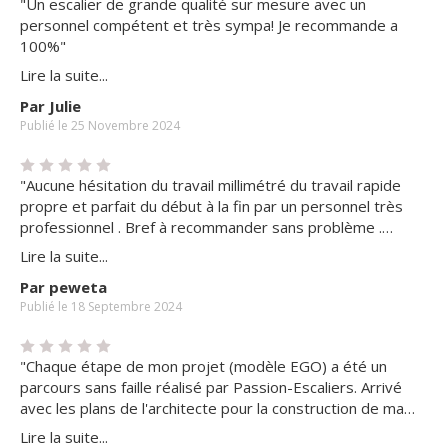
"Un escalier de grande qualité sur mesure avec un
personnel compétent et très sympa! Je recommande a
100%"
Lire la suite...
Par Julie
Publié le 25 Novembre 2024
"Aucune hésitation du travail millimétré du travail rapide
propre et parfait du début à la fin par un personnel très
professionnel . Bref à recommander sans problème .
ASTIER YVES"
Lire la suite...
Par peweta
Publié le 18 Septembre 2024
"Chaque étape de mon projet (modèle EGO) a été un
parcours sans faille réalisé par Passion-Escaliers. Arrivé
avec les plans de l'architecte pour la construction de ma
villa j'ai pu bénéficier de conseils et de préconisations en
Lire la suite...