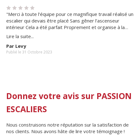
"Merci à toute l’équipe pour ce magnifique travail réalisé un
escalier qui devais être placé Sans gêner l’ascenseur
intérieur Cela a été parfait Proprement et organise à la
perfection à recommander à tous Rosine et Jean Louis"
Lire la suite...
Par Levy
Publié le 31 Octobre 2023
Donnez votre avis sur PASSION
ESCALIERS
Nous construisons notre réputation sur la satisfaction de
nos clients. Nous avons hâte de lire votre témoignage !