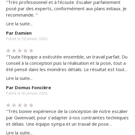
"Très professionnel et à l’écoute. Escalier parfaitement
posé par des experts, conformément aux plans initiaux. Je
recommande. "
Lire la suite...
Par Damien
Publié le 29 Janvier 2026
"Toute l’équipe a exécutée ensemble, un travail parfait. Du
conseil à la conception puis la réalisation et la pose, tout a
été pensé dans les moindres détails. Le résultat est tout
simplement magnifique. Les délais ont été respectés au
Lire la suite...
jour près et le professionnalisme de chaque employé est à
Par Domus Foncière
souligner. Ce n’est pas un escalier qu’ils ont réalisé mais
Publié le 05 Janvier 2026
une œuvre d’art. Entreprise que je recommande sans
aucune hésitation ni réserve. "
"Très bonne expérience de la conception de notre escalier
par Gwenvaël, pour s’adapter à nos contraintes techniques
et délais. Une équipe sympa et un travail de pose
professionnel, chantier propre et rapide. Le travail du bois
Lire la suite...