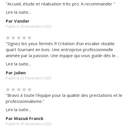
"Accueil, étude et réalisation très pro. A recommander "
Lire la suite...
Par Vander
Publié le 26 Novembre 2023
"Signez les yeux fermés !!! Création d'un escalier double
quart tournant en bois. Une entreprise professionnelle
animée par la passion. Une équipe qui vous guide dés le
début, vous conseil à bon escient, et vous assiste. La pose
Lire la suite...
a été rapide, toujours dans dans la bonne humeur et la
Par Julien
rigueur. L'artisanat comme on aime et en plus locale. Je
Publié le 23 Novembre 2023
recommande sans hésitation "
"Bravo à toute l’équipe pour la qualité des prestations et le
professionnalisme."
Lire la suite...
Par Mazué Franck
Publié le 07 Novembre 2023