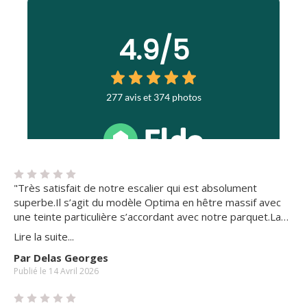
"Très satisfait de notre escalier qui est absolument
superbe.Il s’agit du modèle Optima en hêtre massif avec
une teinte particulière s’accordant avec notre parquet.La
finition Senzu accentue son aspect cossu.Merci à cette
Lire la suite...
équipe de grand professionnels"
Par Delas Georges
Publié le 14 Avril 2026