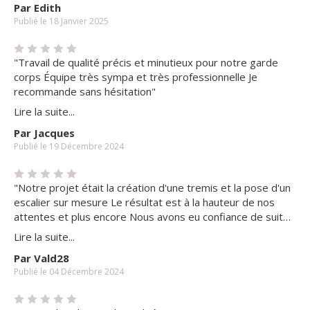
Par Edith
Publié le 18 Janvier 2025
"Travail de qualité précis et minutieux pour notre garde
corps Équipe très sympa et très professionnelle Je
recommande sans hésitation"
Lire la suite...
Par Jacques
Publié le 19 Décembre 2024
"Notre projet était la création d'une tremis et la pose d'un
escalier sur mesure Le résultat est à la hauteur de nos
attentes et plus encore Nous avons eu confiance de suite
grâce à leur écoute et leur professionnalisme. Passion
Lire la suite...
Escalier a su nous accompagner à chaque étape. Merci à
Par Vald28
Mr BERTHOU qui a été notre interlocuteur privilégié mais
Publié le 04 Décembre 2024
merci également à toute l'équipe pour ce fabuleux résultat
!"