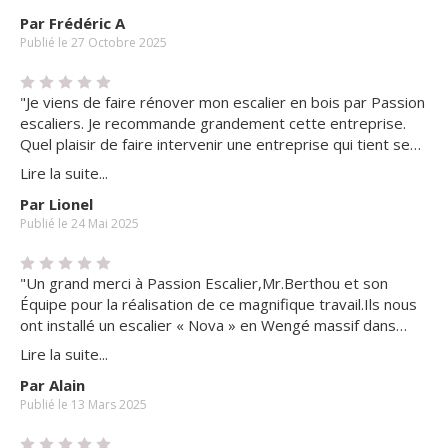
est soigné, je recommande."
Par Frédéric A
Publié le 27 Octobre 2025
"Je viens de faire rénover mon escalier en bois par Passion
escaliers. Je recommande grandement cette entreprise.
Quel plaisir de faire intervenir une entreprise qui tient ses
engagements. Promesses de rappels et de rdv tenus,
Lire la suite...
c'est tellement rare ! Ils m'ont même prévenu d'un retard
Par Lionel
potentiel qui n'a même pas eu lieu. Le travail est de grande
Publié le 24 Mai 2025
qualité et tous les interlocuteurs, gentils, à l'écoute et
compétents ! Beaucoup de soins pris par les ouvriers qui
ont fait les travaux. Et tout cela pour un rapport
"Un grand merci à Passion Escalier,Mr.Berthou et son
qualité/prix honnête ! Merci Passion escaliers pour votre
Équipe pour la réalisation de ce magnifique travail.Ils nous
travail et votre sérieux !!"
ont installé un escalier « Nova » en Wengé massif dans
notre duplex,le travail est superbe !!! C’est une œuvre
Lire la suite...
d’art,rien à voir avec ce qui se fait ailleurs…Bravo pour le
Par Alain
résultat et pour votre professionnalisme "
Publié le 13 Mars 2025