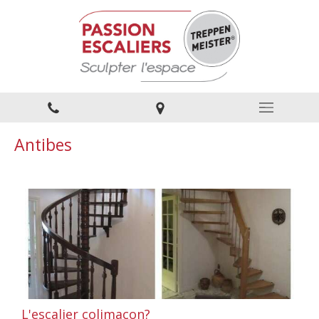
Antibes
L'escalier colimaçon?