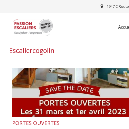
1947 C Route
Accue
Escaliercogolin
PORTES OUVERTES