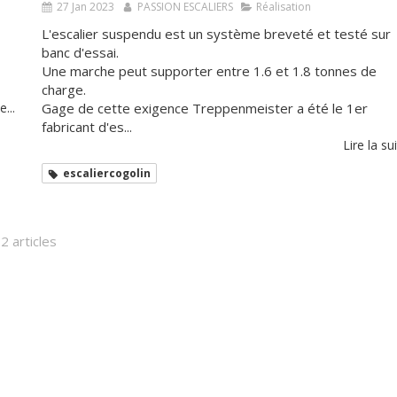
27 Jan 2023
PASSION ESCALIERS
Réalisation
L'escalier suspendu est un système breveté et testé sur
banc d'essai.
Une marche peut supporter entre 1.6 et 1.8 tonnes de
charge.
e...
Gage de cette exigence Treppenmeister a été le 1er
fabricant d'es...
Lire la sui
escaliercogolin
2 articles